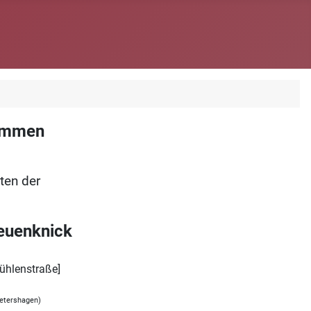
kommen
iten der
euenknick
Mühlenstraße]
Petershagen)