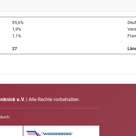
95,6%
Deu
1,9%
Vere
1,1%
Fran
27
Län
knick e.V. |
Alle Rechte vorbehalten.
durch: